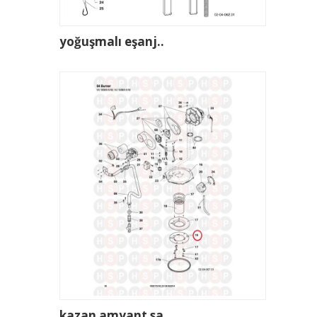
yoğuşmalı eşanj..
kazan amyant sa..