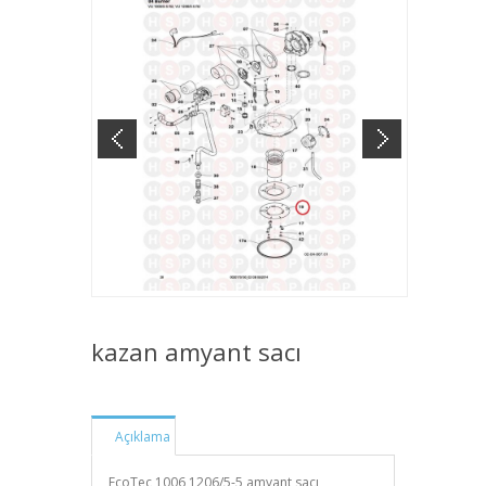
kazan amyant sacı
Açıklama
EcoTec 1006 1206/5-5 amyant sacı