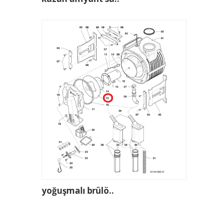
yoğuşmalı brülö..