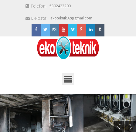
Telefon:
5302423200
E-Posta:
ekoteknik32@gmail.com