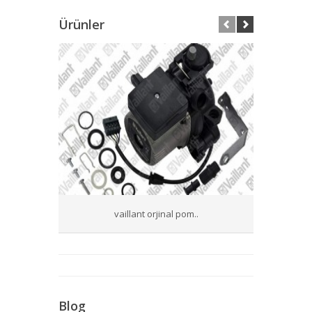
Ürünler
vaillant orjinal pom..
yo
Blog